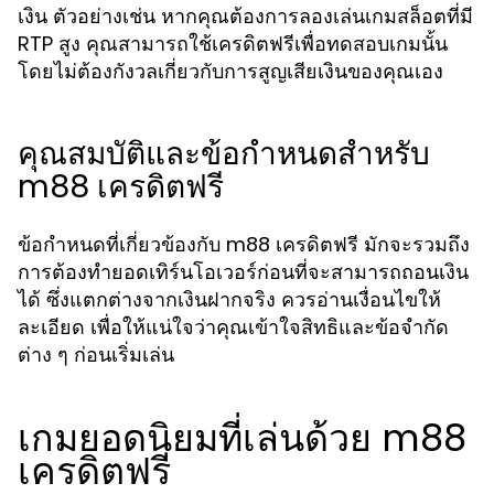
เงิน ตัวอย่างเช่น หากคุณต้องการลองเล่นเกมสล็อตที่มี
RTP สูง คุณสามารถใช้เครดิตฟรีเพื่อทดสอบเกมนั้น
โดยไม่ต้องกังวลเกี่ยวกับการสูญเสียเงินของคุณเอง
คุณสมบัติและข้อกำหนดสำหรับ
m88 เครดิตฟรี
ข้อกำหนดที่เกี่ยวข้องกับ m88 เครดิตฟรี มักจะรวมถึง
การต้องทำยอดเทิร์นโอเวอร์ก่อนที่จะสามารถถอนเงิน
ได้ ซึ่งแตกต่างจากเงินฝากจริง ควรอ่านเงื่อนไขให้
ละเอียด เพื่อให้แน่ใจว่าคุณเข้าใจสิทธิและข้อจำกัด
ต่าง ๆ ก่อนเริ่มเล่น
เกมยอดนิยมที่เล่นด้วย m88
เครดิตฟรี