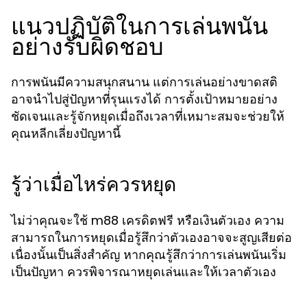
แนวปฏิบัติในการเล่นพนัน
อย่างรับผิดชอบ
การพนันมีความสนุกสนาน แต่การเล่นอย่างขาดสติ
อาจนำไปสู่ปัญหาที่รุนแรงได้ การตั้งเป้าหมายอย่าง
ชัดเจนและรู้จักหยุดเมื่อถึงเวลาที่เหมาะสมจะช่วยให้
คุณหลีกเลี่ยงปัญหานี้
รู้ว่าเมื่อไหร่ควรหยุด
ไม่ว่าคุณจะใช้ m88 เครดิตฟรี หรือเงินตัวเอง ความ
สามารถในการหยุดเมื่อรู้สึกว่าตัวเองอาจจะสูญเสียต่อ
เนื่องนั้นเป็นสิ่งสำคัญ หากคุณรู้สึกว่าการเล่นพนันเริ่ม
เป็นปัญหา ควรพิจารณาหยุดเล่นและให้เวลาตัวเอง