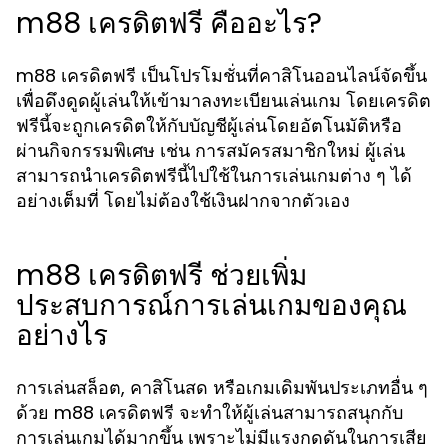
m88 เครดิตฟรี คืออะไร?
m88 เครดิตฟรี เป็นโปรโมชั่นที่คาสิโนออนไลน์จัดขึ้น
เพื่อดึงดูดผู้เล่นให้เข้ามาลงทะเบียนเล่นเกม โดยเครดิต
ฟรีนี้จะถูกเครดิตให้กับบัญชีผู้เล่นโดยอัตโนมัติหรือ
ผ่านกิจกรรมพิเศษ เช่น การสมัครสมาชิกใหม่ ผู้เล่น
สามารถนำเครดิตฟรีนี้ไปใช้ในการเล่นเกมต่าง ๆ ได้
อย่างเต็มที่ โดยไม่ต้องใช้เงินฝากจากตัวเอง
m88 เครดิตฟรี ช่วยเพิ่ม
ประสบการณ์การเล่นเกมของคุณ
อย่างไร
การเล่นสล็อต, คาสิโนสด หรือเกมเดิมพันประเภทอื่น ๆ
ด้วย m88 เครดิตฟรี จะทำให้ผู้เล่นสามารถสนุกกับ
การเล่นเกมได้มากขึ้น เพราะไม่มีแรงกดดันในการเสีย