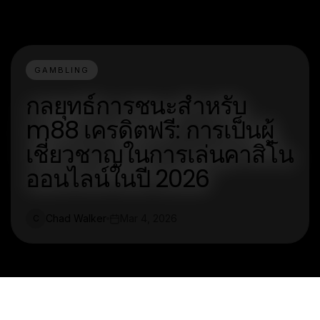
GAMBLING
กลยุทธ์การชนะสำหรับ
m88 เครดิตฟรี: การเป็นผู้
เชี่ยวชาญในการเล่นคาสิโน
ออนไลน์ในปี 2026
Chad Walker
Mar 4, 2026
C