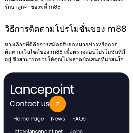
รักษาลูกค้าของมที่ m88
วิธีการติดตามโปรโมชั่นของ m88
ทางเลือกที่ดีคือการสมัครรับจดหมายข่าวหรือการ
ติดตามเว็บไซต์ของ m88 เพื่อตรวจสอบโปรโมชั่นที่มี
อยู่ ซึ่งสามารถช่วยให้คุณไม่พลาดข้อเสนอที่น่าสนใจ
Lancepoint
Contact us
Home Page
News
FAQs
Jobs
info
@
lancepoint.net