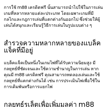
การใช้ m88 เครดิตฟรี นั้นสามารถนำไปใช้ในการเล่น
เกมที่หลากหลายแต่ละประเภท โดยเฉพาะเกมที่มี
กลไกและกฎการเล่นที่แตกต่างกันออกไป ซึ่งช่วยให้ผู้
เล่นได้สนุกและเรียนรู้วิธีการเล่นในรูปแบบต่าง ๆ
สำรวจความหลากหลายของแบล็ค
แจ็คที่มีอยู่
แบล็คแจ็คเป็นหนึ่งในเกมไพ่ที่ได้รับความนิยมสูง มี
กลยุทธ์ที่ชัดเจนและใช้ความชำนาญในการเล่น หาก
คุณมี m88 เครดิตฟรี คุณสามารถทดลองเล่นและใช้
กลยุทธ์ที่แตกต่างกันได้ เช่น การประเมินไพ่เพื่อใช้ใน
การเดิมพันหรือการแยกไพ่
กลยุทธ์รูเล็ตเพื่อเพิ่มมูลค่า m88